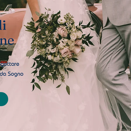
di
one
ogettare
e da Sogno