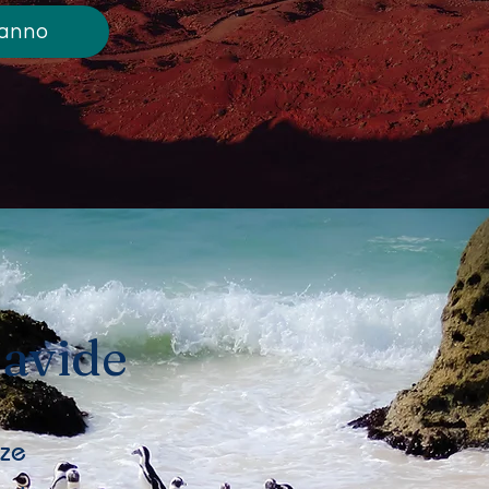
ranno
avide
zze