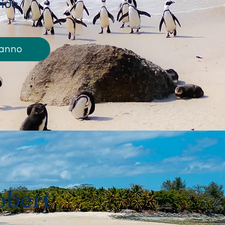
vide
ranno
obert