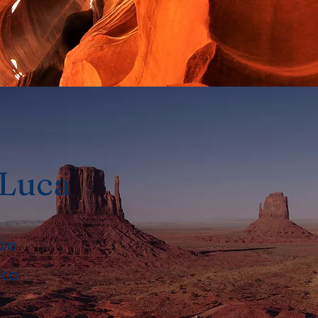
 Luca
zze
uca