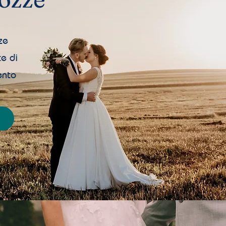
ze
e di
ento