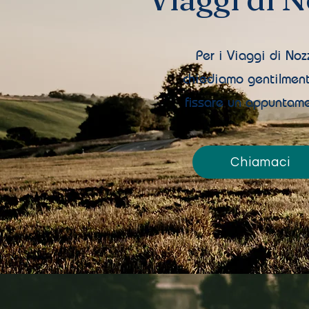
Per i Viaggi di Noz
chiediamo gentilment
fissare un appuntam
Chiamaci