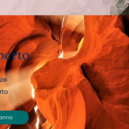
berto
zze
rto
ranno