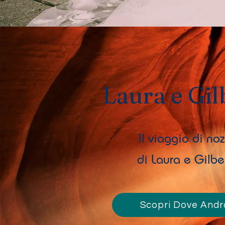
Laura e Gil
Il viaggio di no
di Laura e Gilbe
Scopri Dove And