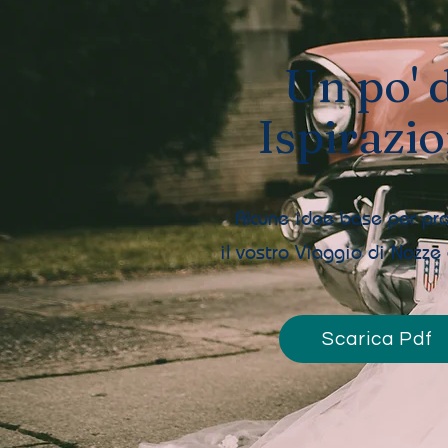
Un po' 
Ispirazi
Alcune idee base per pr
il vostro Viaggio di Nozz
Scarica Pdf